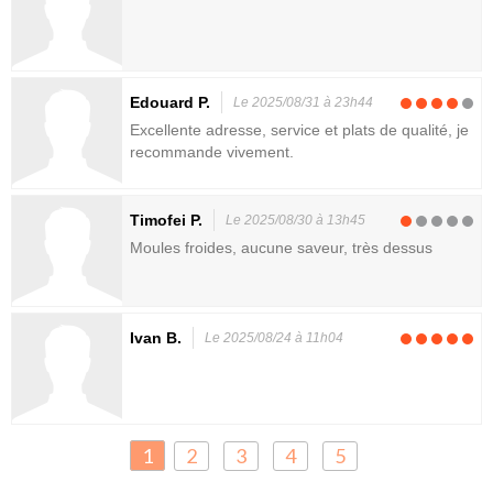
Edouard P.
Le 2025/08/31 à 23h44
Excellente adresse, service et plats de qualité, je
recommande vivement.
Timofei P.
Le 2025/08/30 à 13h45
Moules froides, aucune saveur, très dessus
Ivan B.
Le 2025/08/24 à 11h04
1
2
3
4
5